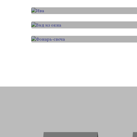
Графика
Вид из окна
Графика
Фонарь-свеча