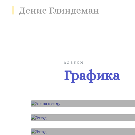
Денис Глиндеман
АЛЬБОМ
Графика
Графика
Агава в саду
Графика
Этюд
Графика
Этюд
Графика
Ива