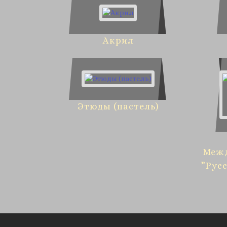
Акрил
Этюды (пастель)
Меж
”Рус