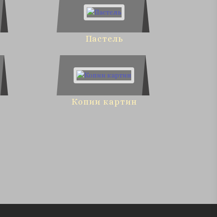
Пастель
Копии картин