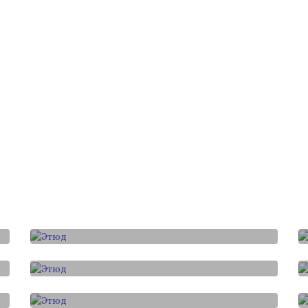
Графика
Этюд
Графика
Этюд
Графика
Этюд
Графика
Рисунок