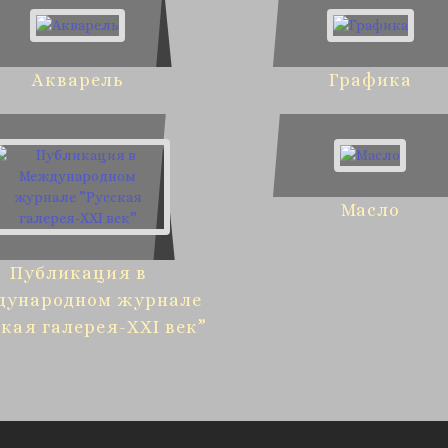
Акварель
Графика
Масло
Публикация в
дународном журнале
ская галерея-XXI век”